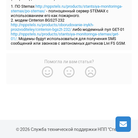
1. ПО Stemax
http://nppstels.ru/products/stantsiya-monitoringa-
stemax/po-stemax/
- полноценный сервер STEMAX с
использованием его как пожарного.
2. модем Cinterion BGS2T-232
http://nppstels.ru/products/oborudovanie-inykh-
proizvoditeley/cinterion-bgs2t-232/
либо модемный пул GET-01
http://nppstels.ru/products/stantsiya-monitoringa-stemax/get-
01/
. Модемы будут использоваться для получения SMS
сообщений или звонков с автономных датчиков Livi FS GSM.
Помогла ли вам статья?
© 2026 Служба технической поддержки НПП "Стелс"