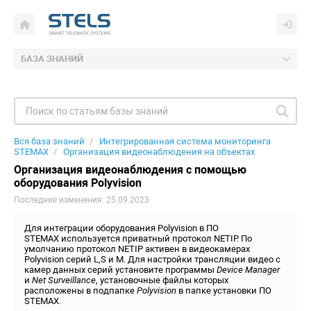
БАЗА ЗНАНИЙ
Вся база знаний
Интегрированная система мониторинга
STEMAX
Организация видеонаблюдения на объектах
Организация видеонаблюдения с помощью
оборудования Polyvision
Последние изменения: 25.09.2023
Для интеграции оборудования Polyvision в ПО
STEMAX используется приватный протокол NETIP. По
умолчанию протокол NETIP активен в видеокамерах
Polyvision серий L,S и М. Для настройки трансляции видео с
камер данных серий установите программы
Device
Manager
и
Net Surveillance
, установочные файлы которых
расположены в подпапке
Polyvision
в папке установки ПО
STEMAX.