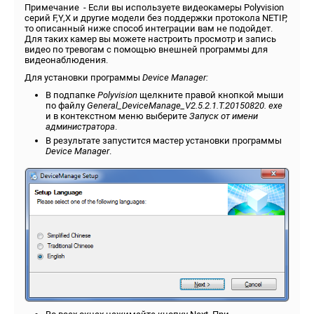
Примечание - Если вы используете видеокамеры Polyvision
серий F,Y,X и другие модели без поддержки протокола NETIP,
то описанный ниже способ интеграции вам не подойдет.
Для таких камер вы можете настроить просмотр и запись
видео по тревогам с помощью внешней программы для
видеонаблюдения.
Для установки программы
Device
Manager:
В подпапке
Polyvision
щелкните правой кнопкой мыши
по файлу
General_DeviceManage_V2.5.2.1.T.20150820.
exe
и в контекстном меню выберите
Запуск от имени
администратора
.
В результате запустится мастер установки программы
Device
Manager
.