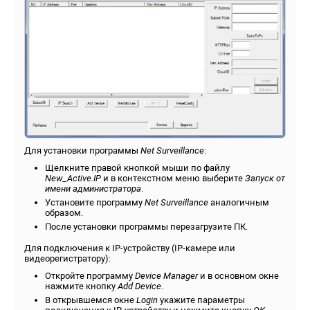
Для установки программы
Net Surveillance
:
Щелкните правой кнопкой мыши по файлу
New_Active.
IP
и в контекстном меню выберите
Запуск от
имени администратора
.
Установите программу
Net Surveillance
аналогичным
образом.
После установки программы перезагрузите ПК.
Для подключения к IP-устройству (IP-камере или
видеорегистратору):
Откройте программу
Device Manager
и в основном окне
нажмите кнопку
Add Device
.
В открывшемся окне
Login
укажите параметры