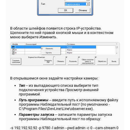
В области шлейфов появится строка IP-устройства.
Щелкните по ней правой кнопкой мыши и в контекстном
меню выберите
Изменить
.
В открывшемся окне задайте настройки камеры:
Тип
– из выпадающего списка выберите тип
подключения устройства
Просмотр внешней
программой.
Путь программы
– введите путь к исполняемому файлу
программы
Наблюдательный пост
(по умолчанию -
C:\Program Files\DevLine\Line\observer.exe).
Параметры запуска
– запишите параметры запуска
программы
Наблюдательный пост
по образцу:
-s 192.192.92.92 -p 9780 -l admin --pwd admin -c 0 --cam-stream 0