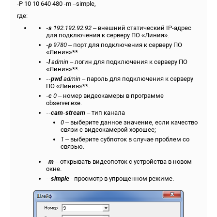
-P 10 10 640 480 -m –simple,
где:
-s
192.192.92.92
– внешний статический IP-адрес
для подключения к серверу ПО «Линия»
.
-p
9780
– порт для подключения к серверу ПО
«Линия»
**
.
-l
admin
– логин для подключения к серверу ПО
«Линия»
**
.
--pwd
admin
– пароль для подключения к серверу
ПО «Линия»
**
.
-c
0
– номер видеокамеры в программе
observer.exe.
--cam-stream
– тип канала
0
– выберите данное значение, если качество
связи с видеокамерой хорошее;
1
– выберите субпоток в случае проблем со
связью.
-m
– открывать видеопоток с устройства в новом
окне.
--
simple
- просмотр в упрощенном режиме.